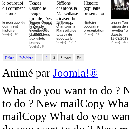
le pourquoi du
Teaser Quand
Sifflons,
Histoire
teaser "on
comment
le peuple
chantons la
populaire
raison de 
histoire
gronde, Des
Marseillaise -
présentation
révolter" à
Vue(s) :
64
ongles bleus
teaser du
Vue(s) :
11
Uzeste
aux gilets
spectacle
15/08/2018
jaunes
Vue(s) :
1707
Vue(s) :
447
Vue(s) :
8
Début
Précédent
1
2
3
Suivant
Fin
Animé par
Joomla!®
What do you want to do ?
to do ? New mailCopy What
mailCopy What do you wan